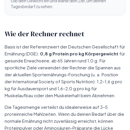
Gib dein Gewicht ein und wähle dein Ziel, um deinen
Tagesbedarf zu sehen.
Wie der Rechner rechnet
Basis ist der Referenzwert der Deutschen Gesellschaft für
Ernährung (DGE):
0,8 g Protein pro kg Körpergewicht
für
gesunde Erwachsene, ab 65 Jahren rund 1,0 g. Für
sportliche Ziele verwendet der Rechner die Spannen aus
der aktuellen Sporternährungs-Forschung (u. a. Position
der International Society of Sports Nutrition): 1,2–1,6 g pro
kg für Ausdauersport und 1,6–2,0 g pro kg für
Muskelaufbau oder den Muskelerhalt beim Abnehmen.
Die Tagesmenge verteilst du idealerweise auf 3–5
proteinreiche Mahlzeiten. Wenn du deinen Bedarf über die
normale Ernährung nicht zuverlässig erreichst, können
Proteinpulver oder Aminosäuren-Präparate die Lücke